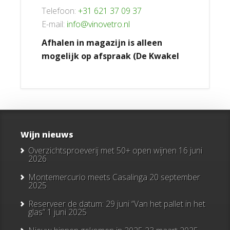
Telefoon:
+31 621 37 09 37
E-mail:
info@vinovetro.nl
Afhalen in magazijn is alleen
mogelijk op afspraak (De Kwakel
Wijn nieuws
Overzichtsproeverij met 50+ open wijnen
16 juni
2026
Montemercurio meets Casalinga
20 september
2025
Reserveer de datum: 29 juni “Van het pallet in het
glas”
1 juni 2025