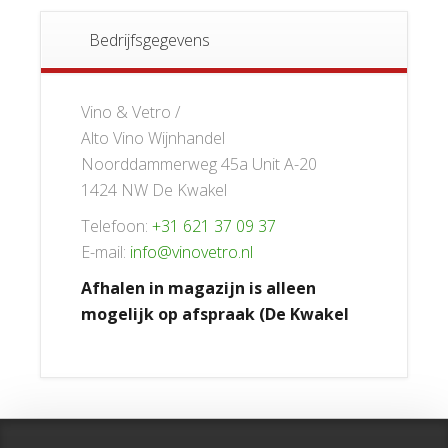
Bedrijfsgegevens
Vino & Vetro /
Alto Vino Wijnhandel
Noorddammerweg 45a Unit A-20
1424 NW De Kwakel
Telefoon:
+31 621 37 09 37
E-mail:
info@vinovetro.nl
Afhalen in magazijn is alleen
mogelijk op afspraak (De Kwakel