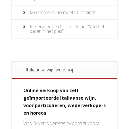
Montemercurio meets Casalinga
Reserveer de datum: 29 juni “Van het
pallet in het glas”
Italiaanse wijn webshop
Online verkoop van zelf
geïmporteerde Italiaanse wijn,
voor particulieren, wederverkopers
en horeca
Vino & Vetro vertegenwoordigt vooral