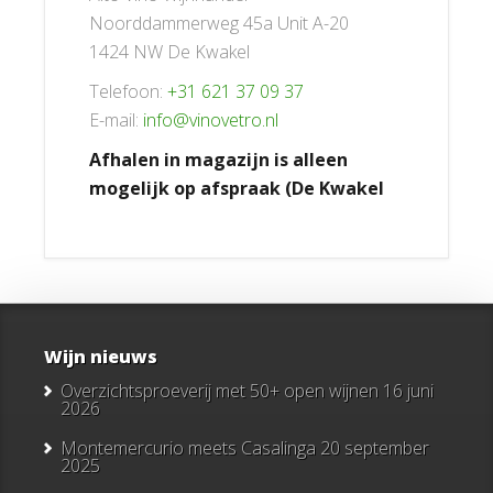
Noorddammerweg 45a Unit A-20
1424 NW De Kwakel
Telefoon:
+31 621 37 09 37
E-mail:
info@vinovetro.nl
Afhalen in magazijn is alleen
mogelijk op afspraak (De Kwakel
Wijn nieuws
Overzichtsproeverij met 50+ open wijnen
16 juni
2026
Montemercurio meets Casalinga
20 september
2025