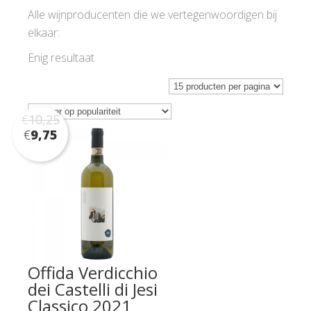
Alle wijnproducenten die we vertegenwoordigen bij
elkaar:
Enig resultaat
€
10,25
€
9,75
Offida Verdicchio
dei Castelli di Jesi
Classico 2021