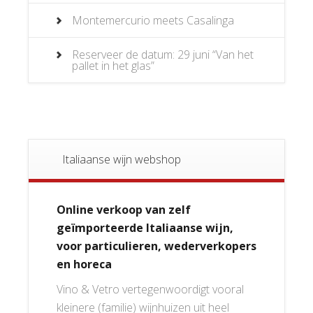
Montemercurio meets Casalinga
Reserveer de datum: 29 juni “Van het
pallet in het glas”
Italiaanse wijn webshop
Online verkoop van zelf
geïmporteerde Italiaanse wijn,
voor particulieren, wederverkopers
en horeca
Vino & Vetro vertegenwoordigt vooral
kleinere (familie) wijnhuizen uit heel