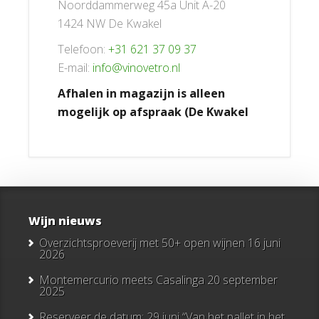
Noorddammerweg 45a Unit A-20
1424 NW De Kwakel
Telefoon:
+31 621 37 09 37
E-mail:
info@vinovetro.nl
Afhalen in magazijn is alleen
mogelijk op afspraak (De Kwakel
Wijn nieuws
Overzichtsproeverij met 50+ open wijnen
16 juni
2026
Montemercurio meets Casalinga
20 september
2025
Reserveer de datum: 29 juni “Van het pallet in het