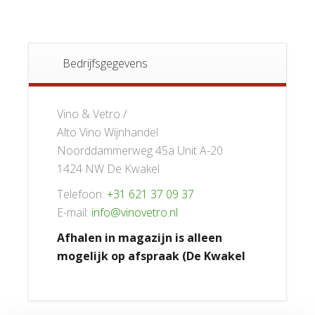
Bedrijfsgegevens
Vino & Vetro /
Alto Vino Wijnhandel
Noorddammerweg 45a Unit A-20
1424 NW De Kwakel
Telefoon:
+31 621 37 09 37
E-mail:
info@vinovetro.nl
Afhalen in magazijn is alleen
mogelijk op afspraak (De Kwakel