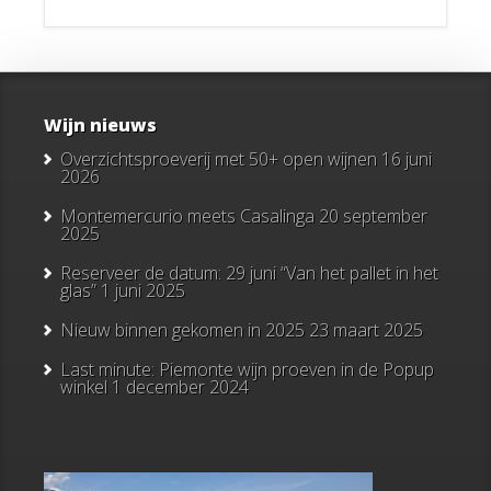
Wijn nieuws
Overzichtsproeverij met 50+ open wijnen
16 juni
2026
Montemercurio meets Casalinga
20 september
2025
Reserveer de datum: 29 juni “Van het pallet in het
glas”
1 juni 2025
Nieuw binnen gekomen in 2025
23 maart 2025
Last minute: Piemonte wijn proeven in de Popup
winkel
1 december 2024