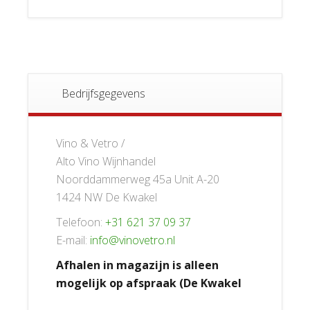
Bedrijfsgegevens
Vino & Vetro /
Alto Vino Wijnhandel
Noorddammerweg 45a Unit A-20
1424 NW De Kwakel
Telefoon:
+31 621 37 09 37
E-mail:
info@vinovetro.nl
Afhalen in magazijn is alleen
mogelijk op afspraak (De Kwakel