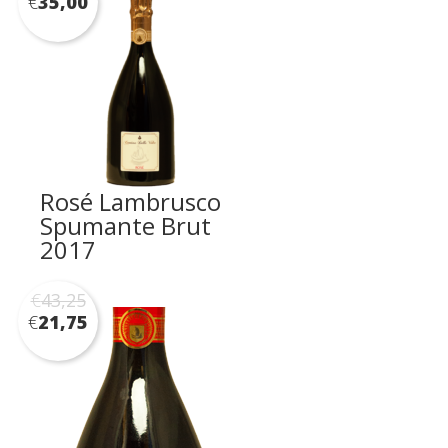
€
35,00
Rosé Lambrusco
Spumante Brut
2017
€
43,25
€
21,75