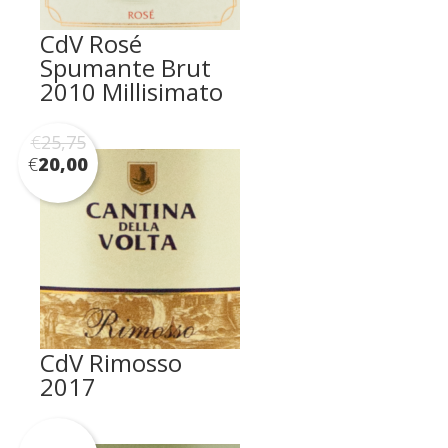
CdV Rosé
Spumante Brut
2010 Millisimato
€
25,75
€
20,00
CdV Rimosso
2017