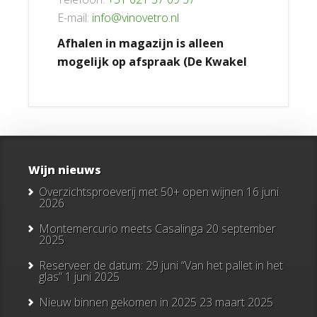
E-mail:
info@vinovetro.nl
Afhalen in magazijn is alleen
mogelijk op afspraak (De Kwakel
Wijn nieuws
Overzichtsproeverij met 50+ open wijnen
16 juni
2026
Montemercurio meets Casalinga
20 september
2025
Reserveer de datum: 29 juni “Van het pallet in het
glas”
1 juni 2025
Nieuw binnen gekomen in 2025
23 maart 2025