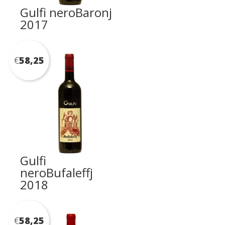
Gulfi neroBaronj
2017
€
58,25
Gulfi
neroBufaleffj
2018
€
58,25