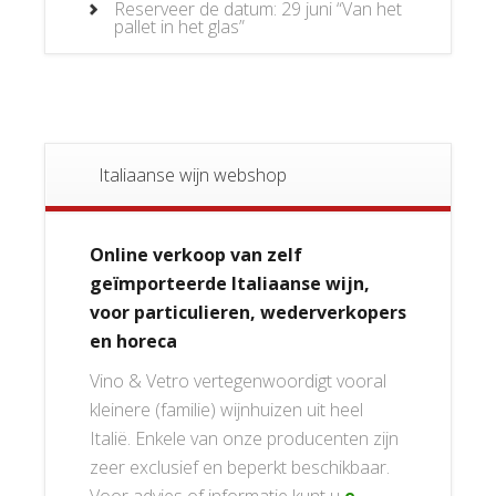
Reserveer de datum: 29 juni “Van het
pallet in het glas”
Italiaanse wijn webshop
Online verkoop van zelf
geïmporteerde Italiaanse wijn,
voor particulieren, wederverkopers
en horeca
Vino & Vetro vertegenwoordigt vooral
kleinere (familie) wijnhuizen uit heel
Italië. Enkele van onze producenten zijn
zeer exclusief en beperkt beschikbaar.
Voor advies of informatie kunt u
e-