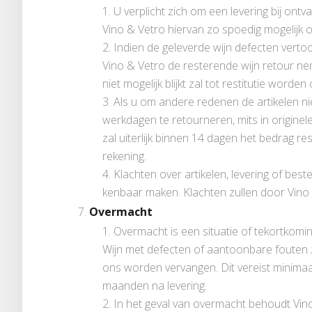
U verplicht zich om een levering bij ont
Vino & Vetro hiervan zo spoedig mogelijk op 
Indien de geleverde wijn defecten vertoo
Vino & Vetro de resterende wijn retour ne
niet mogelijk blijkt zal tot restitutie worde
Als u om andere redenen de artikelen ni
werkdagen te retourneren, mits in origine
zal uiterlijk binnen 14 dagen het bedrag r
rekening.
Klachten over artikelen, levering of best
kenbaar maken. Klachten zullen door Vino
Overmacht
Overmacht is een situatie of tekortkomi
Wijn met defecten of aantoonbare fouten z
ons worden vervangen. Dit vereist minimaal
maanden na levering.
In het geval van overmacht behoudt Vino