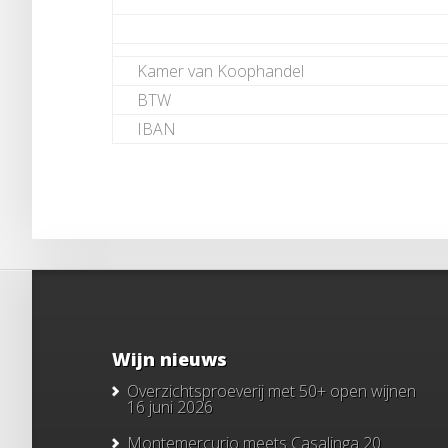
Kamer van Koophandel
BTW
IBAN
Wijn nieuws
Overzichtsproeverij met 50+ open wijnen
16 juni 2026
Montemercurio meets Casalinga
20