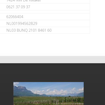
1424 NW De Kwakel
0621 37 09 37
62066404
NL001994562B29
NL03 BUNQ 2101 8461 60