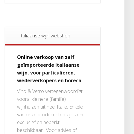
Italiaanse wijn webshop
Online verkoop van zelf
geïmporteerde Italiaanse
wijn, voor particulieren,
wederverkopers en horeca
Vino & Vetro vertegenwoordigt
vooral kleinere (familie)
wijnhuizen uit heel Italië. Enkele
van onze producenten zijn zeer
exclusief en beperkt
beschikbaar. Voor advies of