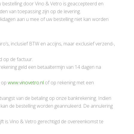
 bestelling door Vino & Vetro is geaccepteerd en
en van toepassing zijn op de levering.
erkdagen aan u mee of uw bestelling niet kan worden
uro’s, inclusief BTW en accijns, maar exclusief verzend-,
 op de factuur.
p rekening geld een betaaltermijn van 14 dagen na
n op
www.vinovetro.nl
of op rekening met een
tvangst van de betaling op onze bankrekening. Indien
 kan de bestelling worden geannuleerd. De annulering
ijft is Vino & Vetro gerechtigd de overeenkomst te