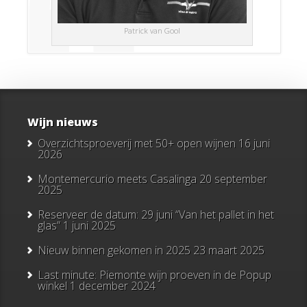
Patrick van Gool
Wijn nieuws
Overzichtsproeverij met 50+ open wijnen
16 juni
2026
Montemercurio meets Casalinga
20 september
2025
Reserveer de datum: 29 juni “Van het pallet in het
glas”
1 juni 2025
Nieuw binnen gekomen in 2025
23 maart 2025
Last minute: Piemonte wijn proeven in de Popup
winkel
1 december 2024