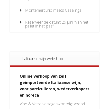
Montemercurio meets Casalinga
Reserveer de datum: 29 juni “Van het
pallet in het glas”
Italiaanse wijn webshop
Online verkoop van zelf
geïmporteerde Italiaanse wijn,
voor particulieren, wederverkopers
en horeca
Vino & Vetro vertegenwoordigt vooral