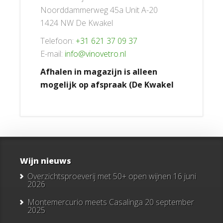
Noorddammerweg 45a Unit A-20
1424 NW De Kwakel
Telefoon:
+31 621 37 09 37
E-mail:
info@vinovetro.nl
Afhalen in magazijn is alleen
mogelijk op afspraak (De Kwakel
Wijn nieuws
Overzichtsproeverij met 50+ open wijnen
16 juni
2026
Montemercurio meets Casalinga
20 september
2025