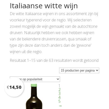
Italiaanse witte wijn
De witte Italiaanse wijnen in ons assortiment zijn bij
voorkeur typerend voor de regio. Wij selecteren
zoveel mogelijk de wijn gemaakt van de autochtone
druiven. Natuurlijk hebben we ook hebben wijnen
van de bekendere druivenrassen, qua smaak of
type zijn deze dan toch anders dan de ‘gewone’
wijnen uit die regio.
Gesor
Resultaat 1–15 van de 63 resultaten wordt getoond
op
popula
1
€
14,50
2
3
4
5
→