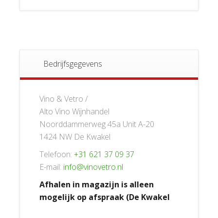
Bedrijfsgegevens
Vino & Vetro /
Alto Vino Wijnhandel
Noorddammerweg 45a Unit A-20
1424 NW De Kwakel
Telefoon:
+31 621 37 09 37
E-mail:
info@vinovetro.nl
Afhalen in magazijn is alleen
mogelijk op afspraak (De Kwakel