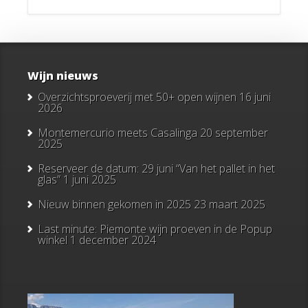
Wijn nieuws
Overzichtsproeverij met 50+ open wijnen
16 juni
2026
Montemercurio meets Casalinga
20 september
2025
Reserveer de datum: 29 juni “Van het pallet in het
glas”
1 juni 2025
Nieuw binnen gekomen in 2025
23 maart 2025
Last minute: Piemonte wijn proeven in de Popup
winkel
1 december 2024