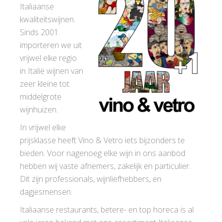
Italiaanse
kwaliteitswijnen.
Sinds 2001
importeren we uit
vrijwel elke regio
in Italië wijnen van
zeer kleine tot
middelgrote
wijnhuizen.
In vrijwel elke
prijsklasse heeft Vino & Vetro iets bijzonders te
bieden. Voor nagenoeg elke wijn in ons aanbod
hebben wij vaste afnemers, zakelijk en particulier.
Dit zijn professionals, wijnliefhebbers, en
dagjesmensen.
Italiaanse restaurants, betere- en top horeca is al