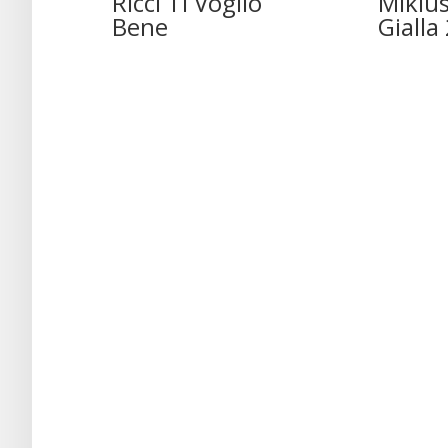
Ricci Ti Voglio
Miklus
Bene
Gialla