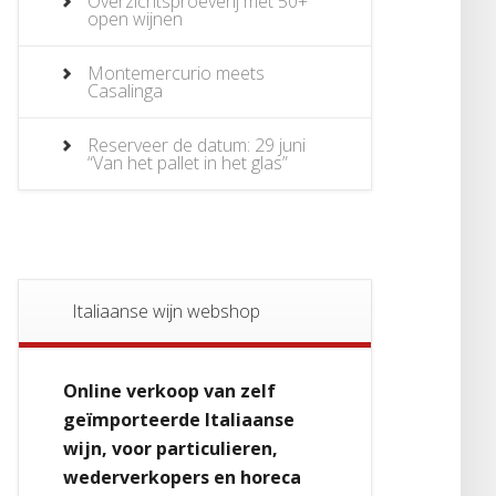
Overzichtsproeverij met 50+
open wijnen
Montemercurio meets
Casalinga
Reserveer de datum: 29 juni
“Van het pallet in het glas”
Italiaanse wijn webshop
Online verkoop van zelf
geïmporteerde Italiaanse
wijn, voor particulieren,
wederverkopers en horeca