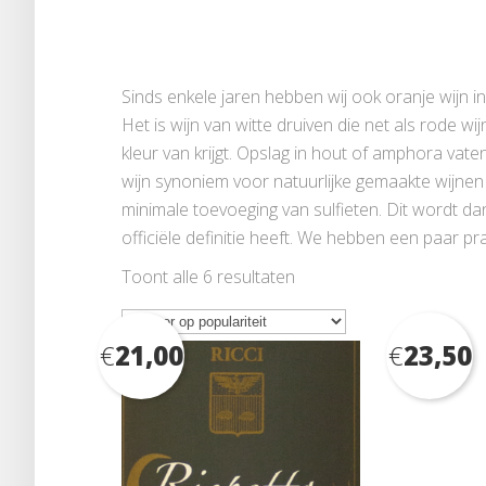
Sinds enkele jaren hebben wij ook oranje wijn in 
Het is wijn van witte druiven die net als rode wi
kleur van krijgt. Opslag in hout of amphora vate
wijn synoniem voor natuurlijke gemaakte wijnen 
minimale toevoeging van sulfieten. Dit wordt d
officiële definitie heeft. We hebben een paar p
Gesorteerd
Toont alle 6 resultaten
op
populariteit
€
21,00
€
23,50