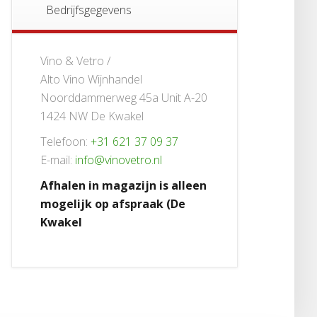
Bedrijfsgegevens
Vino & Vetro /
Alto Vino Wijnhandel
Noorddammerweg 45a Unit A-20
1424 NW De Kwakel
Telefoon:
+31 621 37 09 37
E-mail:
info@vinovetro.nl
Afhalen in magazijn is alleen
mogelijk op afspraak (De
Kwakel