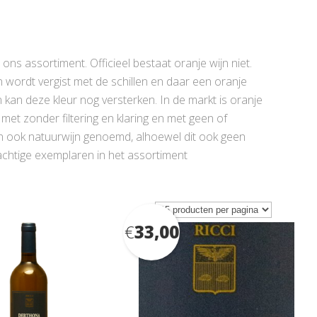
ons assortiment. Officieel bestaat oranje wijn niet.
jn wordt vergist met de schillen en daar een oranje
n kan deze kleur nog versterken. In de markt is oranje
met zonder filtering en klaring en met geen of
an ook natuurwijn genoemd, alhoewel dit ook geen
rachtige exemplaren in het assortiment
€
33,00