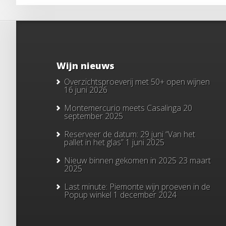
Wijn nieuws
Overzichtsproeverij met 50+ open wijnen
16 juni 2026
Montemercurio meets Casalinga
20
september 2025
Reserveer de datum: 29 juni “Van het
pallet in het glas”
1 juni 2025
Nieuw binnen gekomen in 2025
23 maart
2025
Last minute: Piemonte wijn proeven in de
Popup winkel
1 december 2024