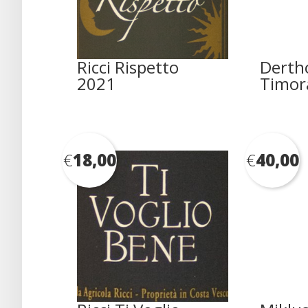
Ricci Rispetto
Derth
2021
Timor
€
18,00
€
40,00