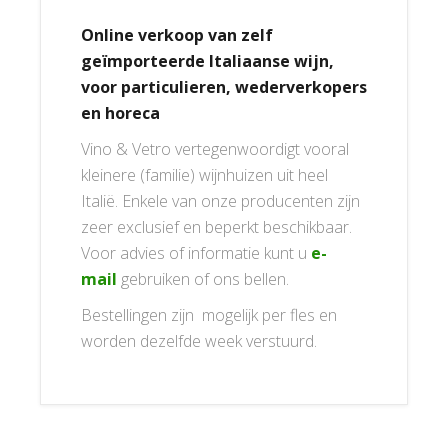
Online verkoop van zelf
geïmporteerde Italiaanse wijn,
voor particulieren, wederverkopers
en horeca
Vino & Vetro vertegenwoordigt vooral
kleinere (familie) wijnhuizen uit heel
Italië. Enkele van onze producenten zijn
zeer exclusief en beperkt beschikbaar.
Voor advies of informatie kunt u
e-
mail
gebruiken of ons bellen.
Bestellingen zijn mogelijk per fles en
worden dezelfde week verstuurd.