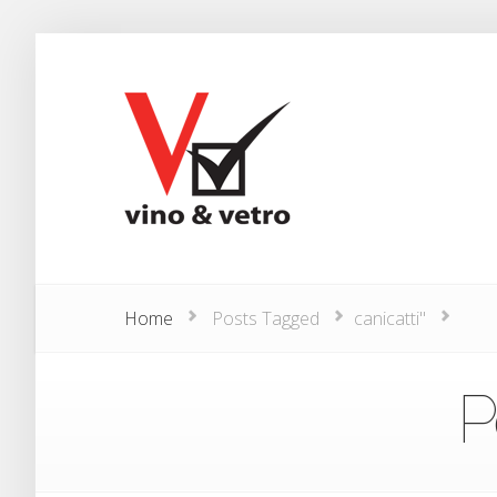
Home
Posts Tagged
canicatti"
P