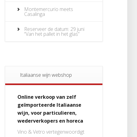
Montemercurio meets
Casalinga
Reserveer de datum: 29 juni
“Van het pallet in het glas”
Italiaanse wijn webshop
Online verkoop van zelf
geïmporteerde Italiaanse
wijn, voor particulieren,
wederverkopers en horeca
Vino & Vetro vertegenwoordigt