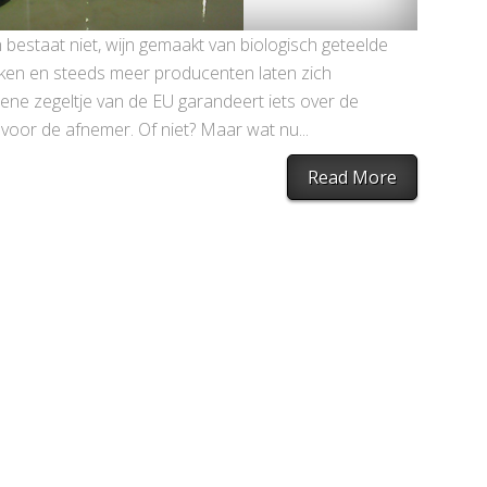
n bestaat niet, wijn gemaakt van biologisch geteelde
rken en steeds meer producenten laten zich
oene zegeltje van de EU garandeert iets over de
voor de afnemer. Of niet? Maar wat nu...
Read More