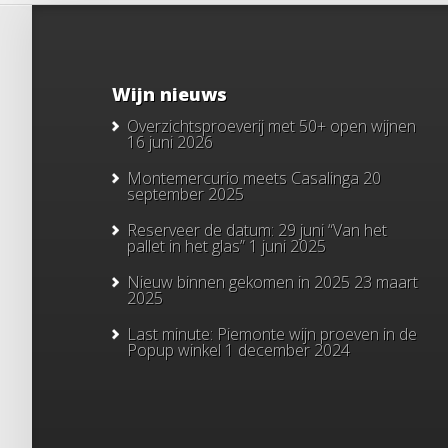
Wijn nieuws
Overzichtsproeverij met 50+ open wijnen
16 juni 2026
Montemercurio meets Casalinga
20
september 2025
Reserveer de datum: 29 juni “Van het
pallet in het glas”
1 juni 2025
Nieuw binnen gekomen in 2025
23 maart
2025
Last minute: Piemonte wijn proeven in de
Popup winkel
1 december 2024