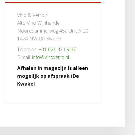
Vino & Vetro /
Alto Vino Wijnhandel
Noorddammerweg 45a Unit A-20
1424 NW De Kwakel
Telefoon:
+31 621 37 09 37
E-mail:
info@vinovetro.nl
Afhalen in magazijn is alleen
mogelijk op afspraak (De
Kwakel