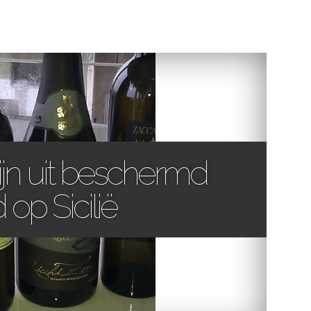
ijn uit beschermd
op Sicilië