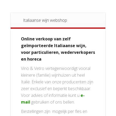
Italiaanse wijn webshop
Online verkoop van zelf
geïmporteerde Italiaanse wijn,
voor particulieren, wederverkopers
en horeca
Vino & Vetro vertegenwoordigt vooral
kleinere (familie) wijnhuizen uit heel
Italië. Enkele van onze producenten zijn
zeer exclusief en beperkt beschikbaar.
Voor advies of informatie kunt u
e-
mail
gebruiken of ons bellen.
Bestellingen zijn mogelijk per fles en