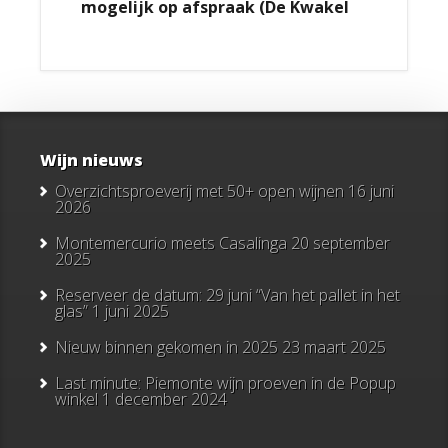
mogelijk op afspraak (De Kwakel
Wijn nieuws
Overzichtsproeverij met 50+ open wijnen
16 juni
2026
Montemercurio meets Casalinga
20 september
2025
Reserveer de datum: 29 juni “Van het pallet in het
glas”
1 juni 2025
Nieuw binnen gekomen in 2025
23 maart 2025
Last minute: Piemonte wijn proeven in de Popup
winkel
1 december 2024