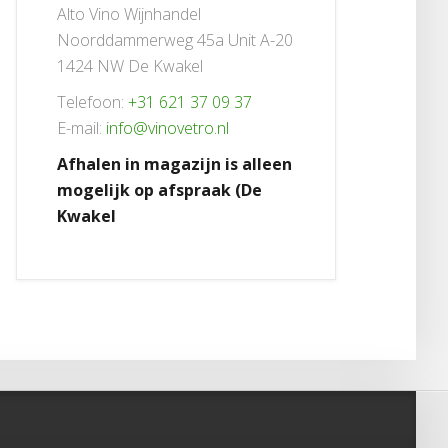
Alto Vino Wijnhandel
Noorddammerweg 45a Unit A-20
1424 NW De Kwakel
Telefoon:
+31 621 37 09 37
E-mail:
info@vinovetro.nl
Afhalen in magazijn is alleen
mogelijk op afspraak (De
Kwakel