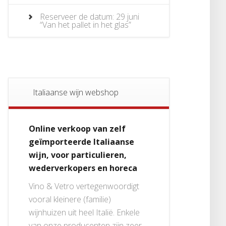
Reserveer de datum: 29 juni
“Van het pallet in het glas”
Italiaanse wijn webshop
Online verkoop van zelf
geïmporteerde Italiaanse
wijn, voor particulieren,
wederverkopers en horeca
Vino & Vetro vertegenwoordigt
vooral kleinere (familie)
wijnhuizen uit heel Italië. Enkele
van onze producenten zijn zeer