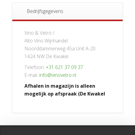
Bedrijfsgegevens
Vino & Vetro /
Alto Vino Wijnhandel
Noorddammerweg 45a Unit A-20
1424 NW De Kwakel
Telefoon:
+31 621 37 09 37
E-mail:
info@vinovetro.nl
Afhalen in magazijn is alleen
mogelijk op afspraak (De Kwakel