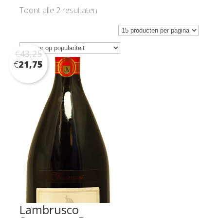
Gesorteerd
Toont alle 2 resultaten
op
populariteit
€
43,25
€
21,75
Lambrusco