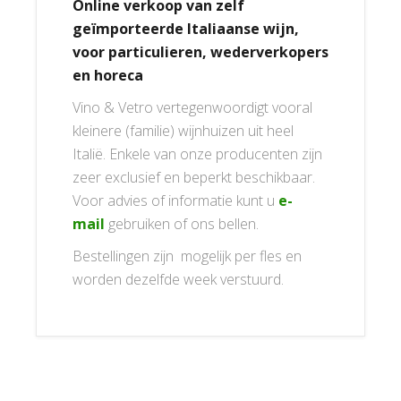
Online verkoop van zelf
geïmporteerde Italiaanse wijn,
voor particulieren, wederverkopers
en horeca
Vino & Vetro vertegenwoordigt vooral
kleinere (familie) wijnhuizen uit heel
Italië. Enkele van onze producenten zijn
zeer exclusief en beperkt beschikbaar.
Voor advies of informatie kunt u
e-
mail
gebruiken of ons bellen.
Bestellingen zijn mogelijk per fles en
worden dezelfde week verstuurd.