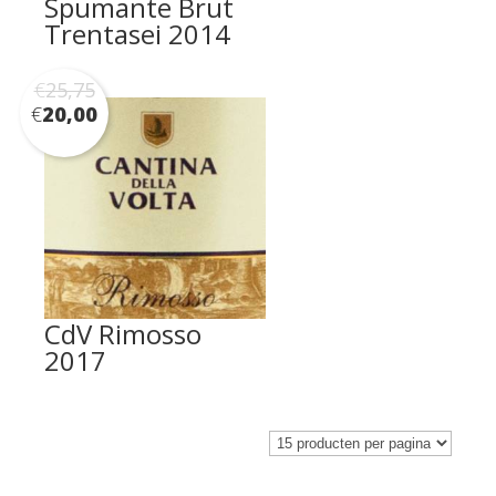
Spumante Brut
Trentasei 2014
€
25,75
€
20,00
CdV Rimosso
2017