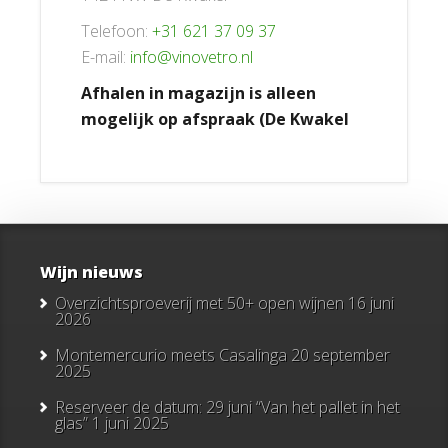
Telefoon:
+31 621 37 09 37
E-mail:
info@vinovetro.nl
Afhalen in magazijn is alleen
mogelijk op afspraak (De Kwakel
Wijn nieuws
Overzichtsproeverij met 50+ open wijnen
16 juni
2026
Montemercurio meets Casalinga
20 september
2025
Reserveer de datum: 29 juni “Van het pallet in het
glas”
1 juni 2025