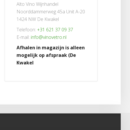
Alto Vino Wijnhandel
Noorddammerweg 45a Unit A-20
1424 NW De Kwakel
Telefoon:
+31 621 37 09 37
E-mail:
info@vinovetro.nl
Afhalen in magazijn is alleen
mogelijk op afspraak (De
Kwakel