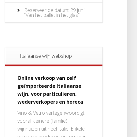
Reserveer de datum: 29 juni
“Van het pallet in het glas”
Italiaanse wijn webshop
Online verkoop van zelf
geïmporteerde Italiaanse
wijn, voor particulieren,
wederverkopers en horeca
Vino & Vetro vertegenwoordigt
vooral kleinere (familie)
wijnhuizen uit heel Italië. Enkele
van onze producenten zijn zeer