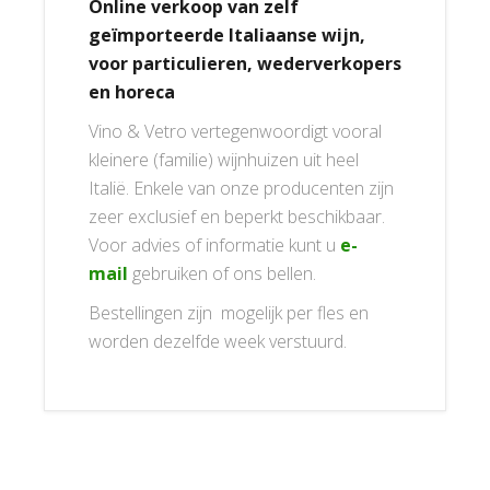
Online verkoop van zelf
geïmporteerde Italiaanse wijn,
voor particulieren, wederverkopers
en horeca
Vino & Vetro vertegenwoordigt vooral
kleinere (familie) wijnhuizen uit heel
Italië. Enkele van onze producenten zijn
zeer exclusief en beperkt beschikbaar.
Voor advies of informatie kunt u
e-
mail
gebruiken of ons bellen.
Bestellingen zijn mogelijk per fles en
worden dezelfde week verstuurd.