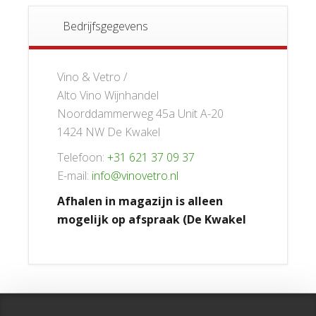
Bedrijfsgegevens
Vino & Vetro /
Alto Vino Wijnhandel
Noorddammerweg 45a Unit A-20
1424 NW De Kwakel
Telefoon:
+31 621 37 09 37
E-mail:
info@vinovetro.nl
Afhalen in magazijn is alleen
mogelijk op afspraak (De Kwakel