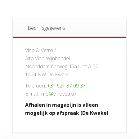
Bedrijfsgegevens
Vino & Vetro /
Alto Vino Wijnhandel
Noorddammerweg 45a Unit A-20
1424 NW De Kwakel
Telefoon:
+31 621 37 09 37
E-mail:
info@vinovetro.nl
Afhalen in magazijn is alleen
mogelijk op afspraak (De Kwakel