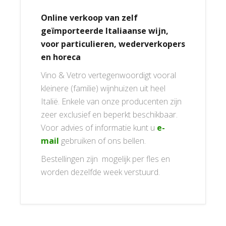
Online verkoop van zelf
geïmporteerde Italiaanse wijn,
voor particulieren, wederverkopers
en horeca
Vino & Vetro vertegenwoordigt vooral
kleinere (familie) wijnhuizen uit heel
Italië. Enkele van onze producenten zijn
zeer exclusief en beperkt beschikbaar.
Voor advies of informatie kunt u
e-
mail
gebruiken of ons bellen.
Bestellingen zijn mogelijk per fles en
worden dezelfde week verstuurd.