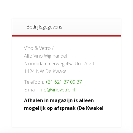
Bedrijfsgegevens
Vino & Vetro /
Alto Vino Wijnhandel
Noorddammerweg 45a Unit A-20
1424 NW De Kwakel
Telefoon:
+31 621 37 09 37
E-mail:
info@vinovetro.nl
Afhalen in magazijn is alleen
mogelijk op afspraak (De Kwakel