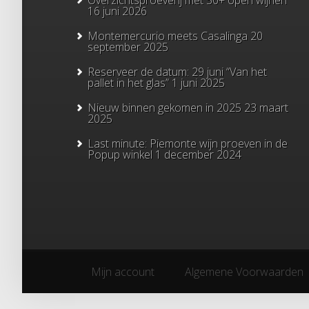
Overzichtsproeverij met 50+ open wijnen
16 juni 2026
Montemercurio meets Casalinga
20
september 2025
Reserveer de datum: 29 juni “Van het
pallet in het glas”
1 juni 2025
Nieuw binnen gekomen in 2025
23 maart
2025
Last minute: Piemonte wijn proeven in de
Popup winkel
1 december 2024
Mijn account
Algemene Voorwaarden