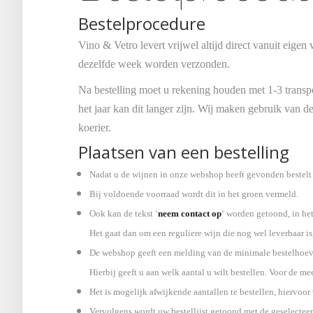
Bestelprocedure
Vino & Vetro levert vrijwel altijd direct vanuit eig
dezelfde week worden verzonden.
Na bestelling moet u rekening houden met 1-3 transpo
het jaar kan dit langer zijn. Wij maken gebruik van 
koerier.
Plaatsen van een bestelling
Nadat u de wijnen in onze webshop heeft gevonden bestelt 
Bij voldoende voorraad wordt dit in het groen vermeld.
Ook kan de tekst ‘
neem contact op
‘ worden getoond, in het
Het gaat dan om een reguliere wijn die nog wel leverbaar is, 
De webshop geeft een melding van de minimale bestelhoevee
Hierbij geeft u aan welk aantal u wilt bestellen. Voor de me
Het is mogelijk afwijkende aantallen te bestellen, hiervoo
Vervolgens wordt uw bestellijst getoond met de geselectee