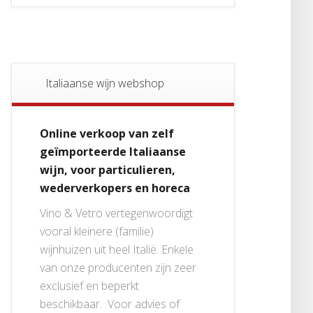
Italiaanse wijn webshop
Online verkoop van zelf
geïmporteerde Italiaanse
wijn, voor particulieren,
wederverkopers en horeca
Vino & Vetro vertegenwoordigt
vooral kleinere (familie)
wijnhuizen uit heel Italië. Enkele
van onze producenten zijn zeer
exclusief en beperkt
beschikbaar. Voor advies of