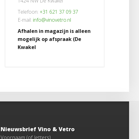
1424 NW De Kwakel
Telefoon:
+31 621 37 09 37
E-mail:
info@vinovetro.nl
Afhalen in magazijn is alleen
mogelijk op afspraak (De
Kwakel
Nieuwsbrief Vino & Vetro
Voornaam (of letters)