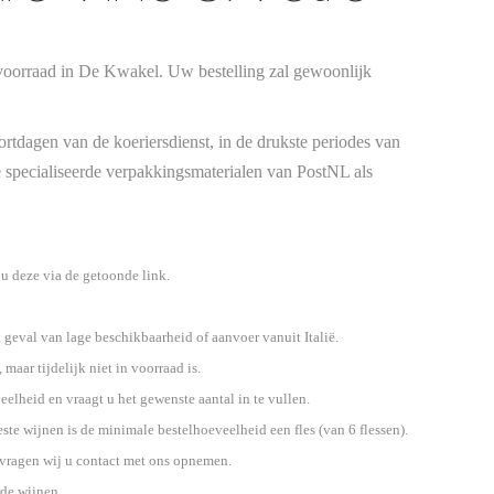
en voorraad in De Kwakel. Uw bestelling zal gewoonlijk
rtdagen van de koeriersdienst, in de drukste periodes van
de specialiseerde verpakkingsmaterialen van PostNL als
u deze via de getoonde link.
 geval van lage beschikbaarheid of aanvoer vanuit Italië.
maar tijdelijk niet in voorraad is.
lheid en vraagt u het gewenste aantal in te vullen.
este wijnen is de minimale bestelhoeveelheid een fles (van 6 flessen).
r vragen wij u contact met ons opnemen.
rde wijnen.