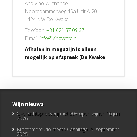
Alto Vino Wijnhandel
Noorddammerweg 45a Unit A-20
1424 NW De Kwakel
Telefoon:
+31 621 37 09 37
E-mail:
info@vinovetro.nl
Afhalen in magazijn is alleen
mogelijk op afspraak (De Kwakel
Wijn nieuws
Overzichtsproeverij met 50+ open wijnen
16 juni
2026
Montemercurio meets Casalinga
20 september
2025