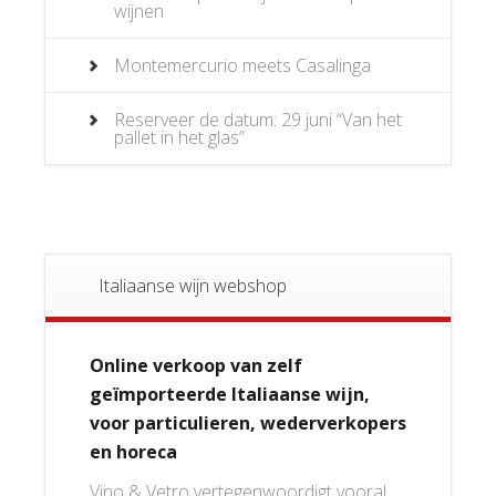
wijnen
Montemercurio meets Casalinga
Reserveer de datum: 29 juni “Van het
pallet in het glas”
Italiaanse wijn webshop
Online verkoop van zelf
geïmporteerde Italiaanse wijn,
voor particulieren, wederverkopers
en horeca
Vino & Vetro vertegenwoordigt vooral