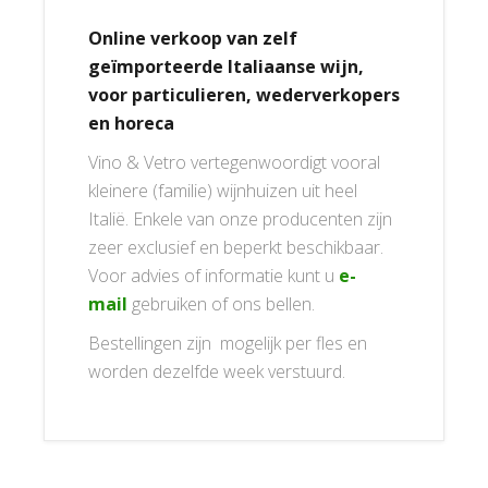
Online verkoop van zelf
geïmporteerde Italiaanse wijn,
voor particulieren, wederverkopers
en horeca
Vino & Vetro vertegenwoordigt vooral
kleinere (familie) wijnhuizen uit heel
Italië. Enkele van onze producenten zijn
zeer exclusief en beperkt beschikbaar.
Voor advies of informatie kunt u
e-
mail
gebruiken of ons bellen.
Bestellingen zijn mogelijk per fles en
worden dezelfde week verstuurd.