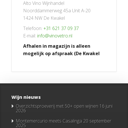
Alto Vino Wijnhandel
Noorddammerweg 45a Unit A-20
1424 NW De Kwakel
Telefoon:
+31 621 37 09 37
E-mail:
info@vinovetro.nl
Afhalen in magazijn is alleen
mogelijk op afspraak (De Kwakel
Wijn nieuws
Overzichtsproeverij met 50+ open wijnen
16 juni
2026
Montemercurio meets Casalinga
20 september
2025