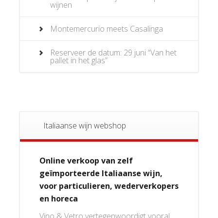
wijnen
Montemercurio meets Casalinga
Reserveer de datum: 29 juni “Van het
pallet in het glas”
Italiaanse wijn webshop
Online verkoop van zelf
geïmporteerde Italiaanse wijn,
voor particulieren, wederverkopers
en horeca
Vino & Vetro vertegenwoordigt vooral