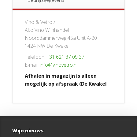
Bedrijfsgegevens
Vino & Vetro /
Alto Vino Wijnhandel
Noorddammerweg 45a Unit A-20
1424 NW De Kwakel
Telefoon:
+31 621 37 09 37
E-mail:
info@vinovetro.nl
Afhalen in magazijn is alleen
mogelijk op afspraak (De Kwakel
Wijn nieuws