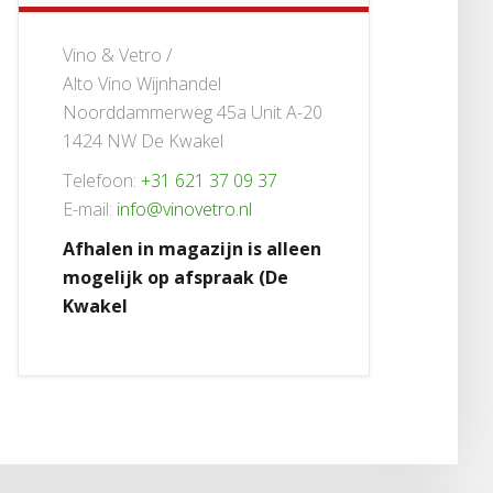
Vino & Vetro /
Alto Vino Wijnhandel
Noorddammerweg 45a Unit A-20
1424 NW De Kwakel
Telefoon:
+31 621 37 09 37
E-mail:
info@vinovetro.nl
Afhalen in magazijn is alleen
mogelijk op afspraak (De
Kwakel