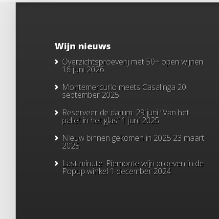
Wijn nieuws
Overzichtsproeverij met 50+ open wijnen
16 juni 2026
Montemercurio meets Casalinga
20
september 2025
Reserveer de datum: 29 juni “Van het
pallet in het glas”
1 juni 2025
Nieuw binnen gekomen in 2025
23 maart
2025
Last minute: Piemonte wijn proeven in de
Popup winkel
1 december 2024