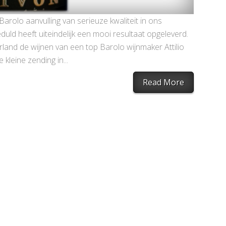
arolo aanvulling van serieuze kwaliteit in ons
uld heeft uiteindelijk een mooi resultaat opgeleverd.
erland de wijnen van een top Barolo wijnmaker Attilio
kleine zending in...
Read More