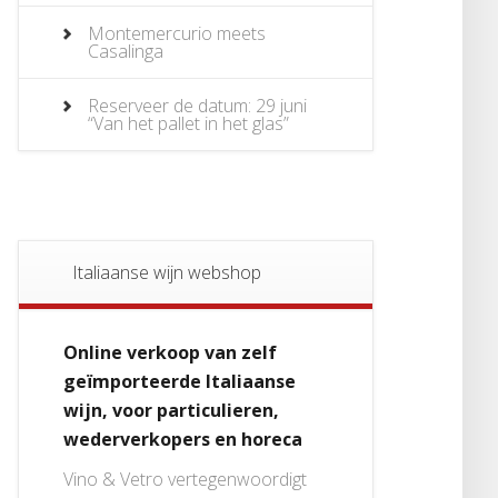
Montemercurio meets
Casalinga
Reserveer de datum: 29 juni
“Van het pallet in het glas”
Italiaanse wijn webshop
Online verkoop van zelf
geïmporteerde Italiaanse
wijn, voor particulieren,
wederverkopers en horeca
Vino & Vetro vertegenwoordigt