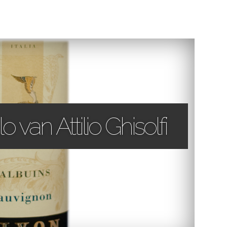
o van Attilio Ghisolfi