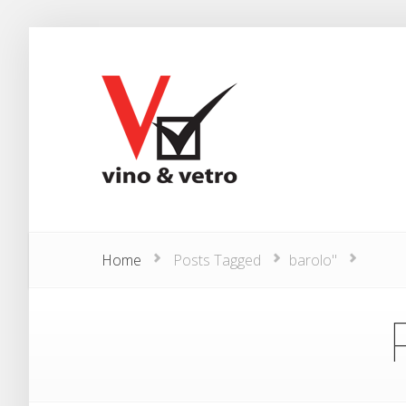
Home
Posts Tagged
barolo"