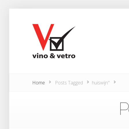
Home
Posts Tagged
huiswijn"
P