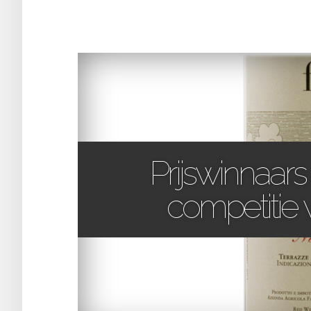
Prijswinnaars
competitie v