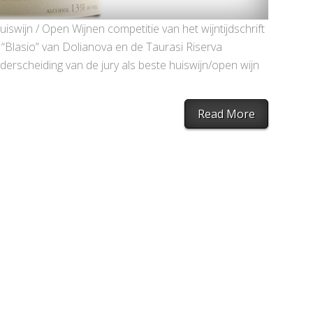
iswijn / Open Wijnen competitie van het wijntijdschrift
“Blasio” van Dolianova en de Taurasi Riserva
erscheiding van de jury als beste huiswijn/open wijn
Read More