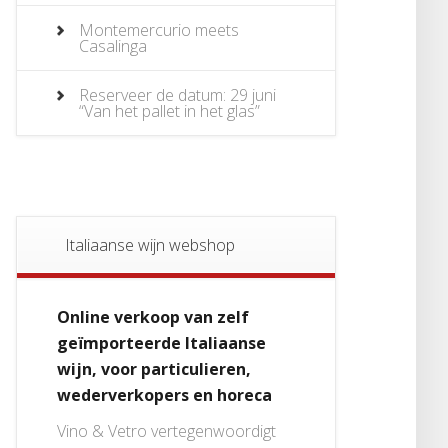
Montemercurio meets
Casalinga
Reserveer de datum: 29 juni
“Van het pallet in het glas”
Italiaanse wijn webshop
Online verkoop van zelf
geïmporteerde Italiaanse
wijn, voor particulieren,
wederverkopers en horeca
Vino & Vetro vertegenwoordigt