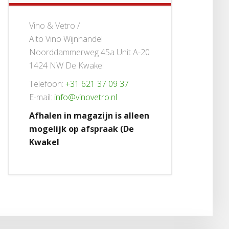
Vino & Vetro /
Alto Vino Wijnhandel
Noorddammerweg 45a Unit A-20
1424 NW De Kwakel
Telefoon:
+31 621 37 09 37
E-mail:
info@vinovetro.nl
Afhalen in magazijn is alleen
mogelijk op afspraak (De
Kwakel