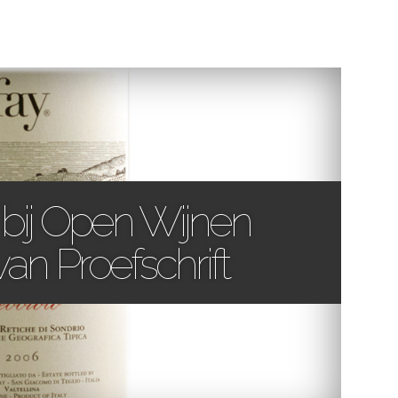
 bij Open Wijnen
an Proefschrift