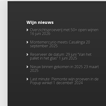
Wijn nieuws
Overzichtsproeverij met 50+ open wijnen
16 juni 2026
Montemercurio meets Casalinga
20
september 2025
Reserveer de datum: 29 juni “Van het
pallet in het glas”
1 juni 2025
Nieuw binnen gekomen in 2025
23 maart
2025
Last minute: Piemonte wijn proeven in de
Popup winkel
1 december 2024