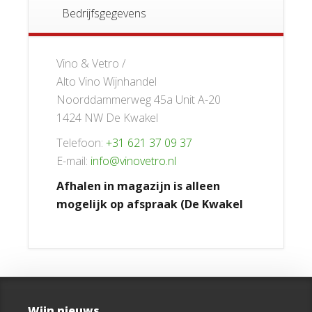
Bedrijfsgegevens
Vino & Vetro /
Alto Vino Wijnhandel
Noorddammerweg 45a Unit A-20
1424 NW De Kwakel
Telefoon:
+31 621 37 09 37
E-mail:
info@vinovetro.nl
Afhalen in magazijn is alleen
mogelijk op afspraak (De Kwakel
Wijn nieuws