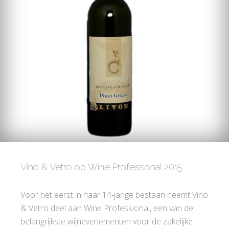
Vino & Vetro op Wine Professional 2015
Voor het eerst in haar 14-jarige bestaan neemt Vino
& Vetro deel aan Wine Professional, een van de
belangrijkste wijnevenementen voor de zakelijke