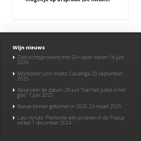
Wijn nieuws
Overzichtsproeverij met 50+ open wijnen
16 juni
2026
Montemercurio meets Casalinga
20 september
2025
Reserveer de datum: 29 juni “Van het pallet in het
glas”
1 juni 2025
Nieuw binnen gekomen in 2025
23 maart 2025
Last minute: Piemonte wijn proeven in de Popup
winkel
1 december 2024