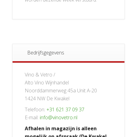
Bedrijfsgegevens
Vino & Vetro /
Alto Vino Wijnhandel
Noorddammerweg 45a Unit A-20
1424 NW De Kwakel
Telefoon:
+31 621 37 09 37
E-mail:
info@vinovetro.nl
Afhalen in magazijn is alleen
mogelijk op afspraak (De Kwakel