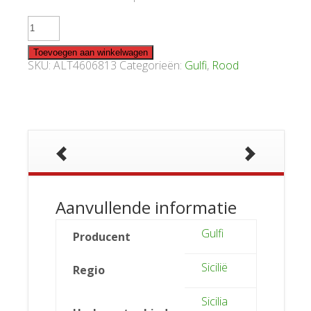
Gulfi
Nerojbleo
2015
Magnum
Toevoegen aan winkelwagen
aantal
SKU:
ALT4606813
Categorieën:
Gulfi
,
Rood
Aanvullende informatie
Gulfi
Producent
Sicilië
Regio
Sicilia