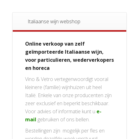
Italiaanse wijn webshop
Online verkoop van zelf
geïmporteerde Italiaanse wijn,
voor particulieren, wederverkopers
en horeca
Vino & Vetro vertegenwoordigt vooral
kleinere (familie) wijnhuizen uit heel
Italië. Enkele van onze producenten zijn
zeer exclusief en beperkt beschikbaar.
Voor advies of informatie kunt u
e-
mail
gebruiken of ons bellen.
Bestellingen zijn mogelijk per fles en
worden dezelfde week verstuurd.