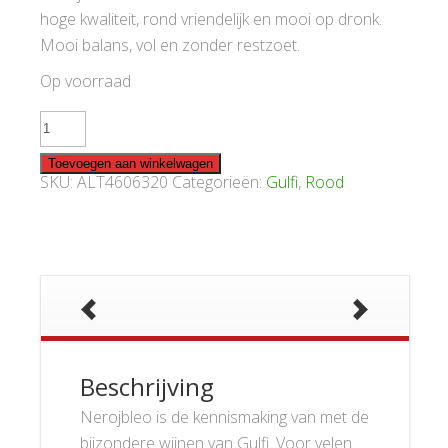
hoge kwaliteit, rond vriendelijk en mooi op dronk.
Mooi balans, vol en zonder restzoet.
Op voorraad
Gulfi
Nerojbleo
2020
aantal
Toevoegen aan winkelwagen
SKU:
ALT4606320
Categorieën:
Gulfi
,
Rood
Beschrijving
Nerojbleo is de kennismaking van met de
bijzondere wijnen van Gulfi. Voor velen