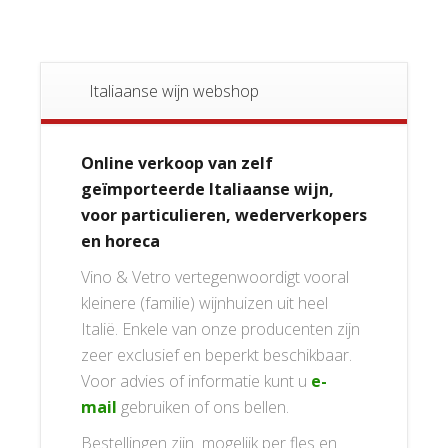
Italiaanse wijn webshop
Online verkoop van zelf
geïmporteerde Italiaanse wijn,
voor particulieren, wederverkopers
en horeca
Vino & Vetro vertegenwoordigt vooral
kleinere (familie) wijnhuizen uit heel
Italië. Enkele van onze producenten zijn
zeer exclusief en beperkt beschikbaar.
Voor advies of informatie kunt u
e-
mail
gebruiken of ons bellen.
Bestellingen zijn mogelijk per fles en