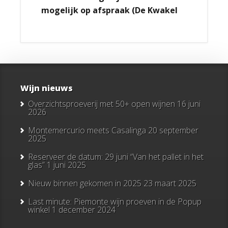
mogelijk op afspraak (De Kwakel
Wijn nieuws
Overzichtsproeverij met 50+ open wijnen
16 juni
2026
Montemercurio meets Casalinga
20 september
2025
Reserveer de datum: 29 juni “Van het pallet in het
glas”
1 juni 2025
Nieuw binnen gekomen in 2025
23 maart 2025
Last minute: Piemonte wijn proeven in de Popup
winkel
1 december 2024