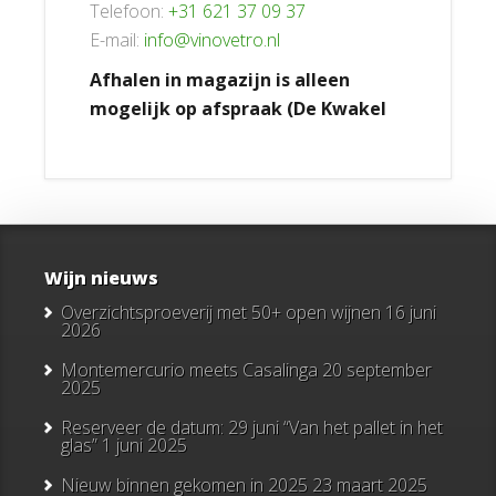
Telefoon:
+31 621 37 09 37
E-mail:
info@vinovetro.nl
Afhalen in magazijn is alleen
mogelijk op afspraak (De Kwakel
Wijn nieuws
Overzichtsproeverij met 50+ open wijnen
16 juni
2026
Montemercurio meets Casalinga
20 september
2025
Reserveer de datum: 29 juni “Van het pallet in het
glas”
1 juni 2025
Nieuw binnen gekomen in 2025
23 maart 2025