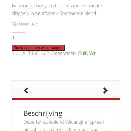
Behoorlijke body, en toch fris met een lichte
ziltigheid in de afdronk. Spannende blend.
Op voorraad
Gulfi
Valcanzjria
2022
aantal
Toevoegen aan winkelwagen
SKU:
ALT4601622
Categorieën:
Gulfi
,
Wit
Beschrijving
Deze fantasieblend Valcanzjria (spreek
uit: val-can-zi-ria) wordt gemaakt van