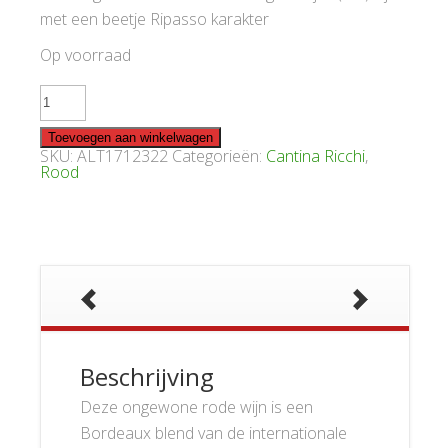
met een beetje Ripasso karakter
Op voorraad
Ricchi
Cornalino
2022
aantal
Toevoegen aan winkelwagen
SKU:
ALT1712322
Categorieën:
Cantina Ricchi
,
Rood
Beschrijving
Deze ongewone rode wijn is een
Bordeaux blend van de internationale