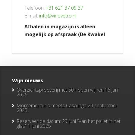
Telefoon:
+31 621 37 09 37
E-mail:
info@vinovetro.nl
Afhalen in magazijn is alleen
mogelijk op afspraak (De Kwakel
Wijn nieuws
Overzichtsproeverij met 50+ open wijnen
16 juni
2026
Montemercurio meets Casalinga
20 september
2025
Reserveer de datum: 29 juni “Van het pallet in het
glas”
1 juni 2025