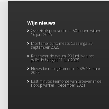
Wijn nieuws
Overzichtsproeverij met 50+ open wijnen
16 juni 2026
Montemercurio meets Casalinga
20
september 2025
Reserveer de datum: 29 juni “Van het
pallet in het glas”
1 juni 2025
Nieuw binnen gekomen in 2025
23 maart
2025
Last minute: Piemonte wijn proeven in de
Popup winkel
1 december 2024