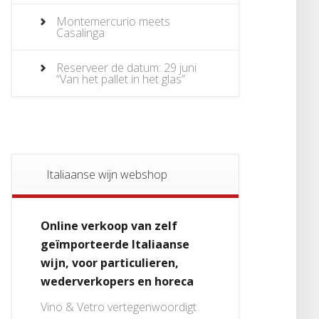
Montemercurio meets
Casalinga
Reserveer de datum: 29 juni
“Van het pallet in het glas”
Italiaanse wijn webshop
Online verkoop van zelf
geïmporteerde Italiaanse
wijn, voor particulieren,
wederverkopers en horeca
Vino & Vetro vertegenwoordigt