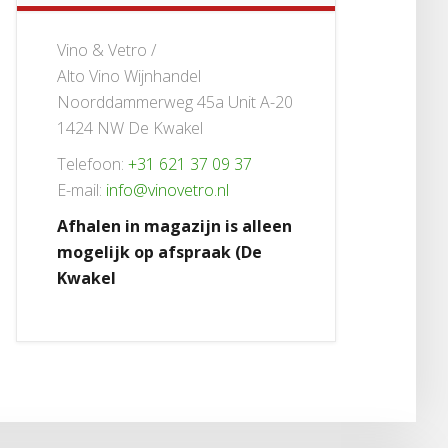
Vino & Vetro /
Alto Vino Wijnhandel
Noorddammerweg 45a Unit A-20
1424 NW De Kwakel
Telefoon:
+31 621 37 09 37
E-mail:
info@vinovetro.nl
Afhalen in magazijn is alleen
mogelijk op afspraak (De
Kwakel