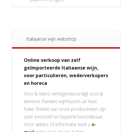
Italiaanse wijn webshop
Online verkoop van zelf
geïmporteerde Italiaanse wijn,
voor particulieren, wederverkopers
en horeca
Vino & Vetro vertegenwoordigt vooral
kleinere (familie) wijnhuizen uit heel
Italië. Enkele van onze producenten zijn
zeer exclusief en beperkt beschikbaar.
Voor advies of informatie kunt u
e-
mail
gebruiken of ons bellen.