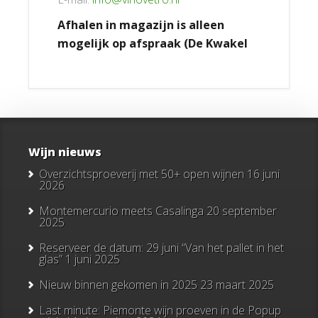
Afhalen in magazijn is alleen
mogelijk op afspraak (De Kwakel
Wijn nieuws
Overzichtsproeverij met 50+ open wijnen
16 juni
2026
Montemercurio meets Casalinga
20 september
2025
Reserveer de datum: 29 juni “Van het pallet in het
glas”
1 juni 2025
Nieuw binnen gekomen in 2025
23 maart 2025
Last minute: Piemonte wijn proeven in de Popup