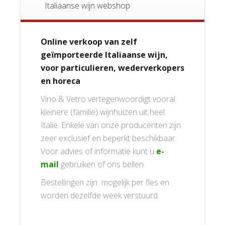
Italiaanse wijn webshop
Online verkoop van zelf
geïmporteerde Italiaanse wijn,
voor particulieren, wederverkopers
en horeca
Vino & Vetro vertegenwoordigt vooral
kleinere (familie) wijnhuizen uit heel
Italië. Enkele van onze producenten zijn
zeer exclusief en beperkt beschikbaar.
Voor advies of informatie kunt u
e-
mail
gebruiken of ons bellen.
Bestellingen zijn mogelijk per fles en
worden dezelfde week verstuurd.