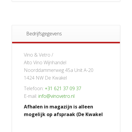
Bedrijfsgegevens
Vino & Vetro /
Alto Vino Wijnhandel
Noorddammerweg 45a Unit A-20
1424 NW De Kwakel
Telefoon:
+31 621 37 09 37
E-mail:
info@vinovetro.nl
Afhalen in magazijn is alleen
mogelijk op afspraak (De Kwakel