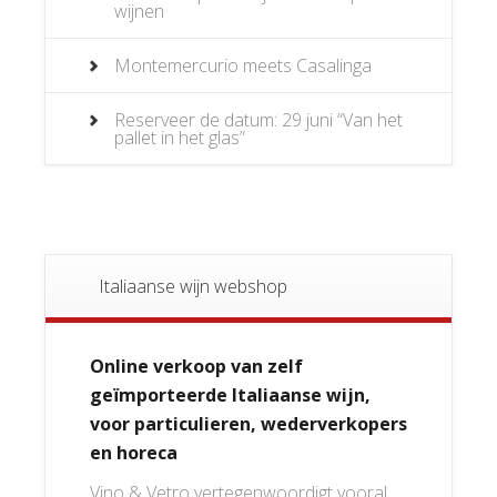
wijnen
Montemercurio meets Casalinga
Reserveer de datum: 29 juni “Van het
pallet in het glas”
Italiaanse wijn webshop
Online verkoop van zelf
geïmporteerde Italiaanse wijn,
voor particulieren, wederverkopers
en horeca
Vino & Vetro vertegenwoordigt vooral