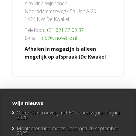
Alto Vino Wijnhandel
Noorddammerweg 45a Unit A-20
1424 NW De Kwakel
Telefoon:
+31 621 37 09 37
E-mail:
info@vinovetro.nl
Afhalen in magazijn is alleen
mogelijk op afspraak (De Kwakel
Wijn nieuws
Overzichtsproeverij met 50+ open wijnen
16 juni
2026
Montemercurio meets Casalinga
20 september
2025