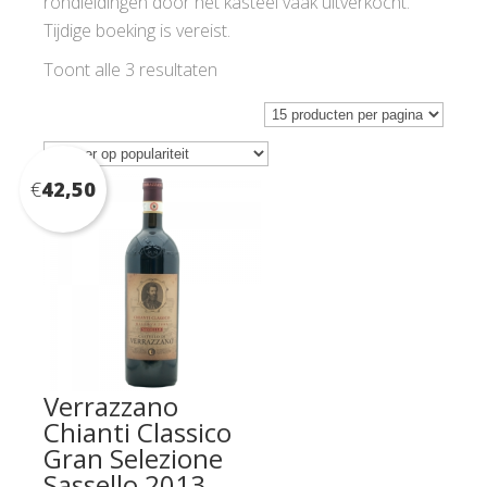
rondleidingen door het kasteel vaak uitverkocht.
Tijdige boeking is vereist.
Gesorteerd
Toont alle 3 resultaten
op
populariteit
€
42,50
Verrazzano
Chianti Classico
Gran Selezione
Sassello 2013