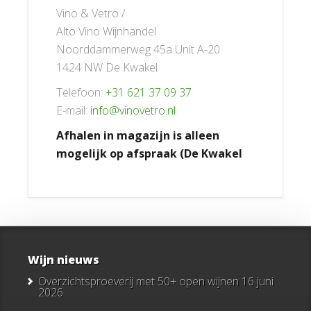
Vino & Vetro /
Alto Vino Wijnhandel
Noorddammerweg 45a Unit A-20
1424 NW De Kwakel
Telefoon:
+31 621 37 09 37
E-mail:
info@vinovetro.nl
Afhalen in magazijn is alleen
mogelijk op afspraak (De Kwakel
Wijn nieuws
Overzichtsproeverij met 50+ open wijnen
16 juni
2026