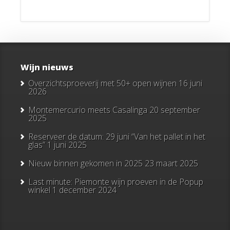
Wijn nieuws
Overzichtsproeverij met 50+ open wijnen
16 juni
2026
Montemercurio meets Casalinga
20 september
2025
Reserveer de datum: 29 juni “Van het pallet in het
glas”
1 juni 2025
Nieuw binnen gekomen in 2025
23 maart 2025
Last minute: Piemonte wijn proeven in de Popup
winkel
1 december 2024