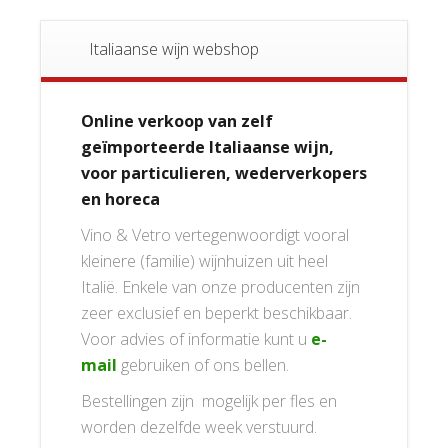
Italiaanse wijn webshop
Online verkoop van zelf
geïmporteerde Italiaanse wijn,
voor particulieren, wederverkopers
en horeca
Vino & Vetro vertegenwoordigt vooral
kleinere (familie) wijnhuizen uit heel
Italië. Enkele van onze producenten zijn
zeer exclusief en beperkt beschikbaar.
Voor advies of informatie kunt u
e-
mail
gebruiken of ons bellen.
Bestellingen zijn mogelijk per fles en
worden dezelfde week verstuurd.