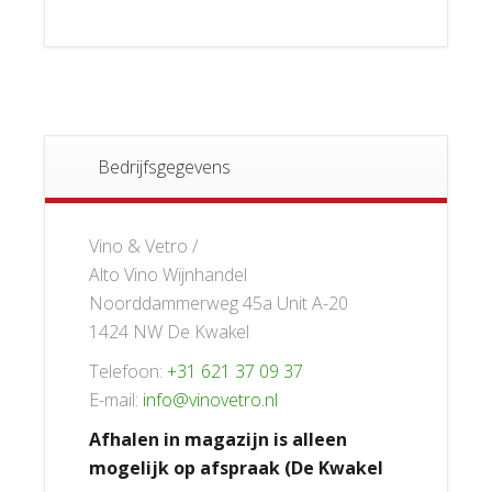
Bedrijfsgegevens
Vino & Vetro /
Alto Vino Wijnhandel
Noorddammerweg 45a Unit A-20
1424 NW De Kwakel
Telefoon:
+31 621 37 09 37
E-mail:
info@vinovetro.nl
Afhalen in magazijn is alleen
mogelijk op afspraak (De Kwakel