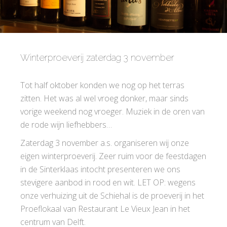
Winterproeverij zaterdag 3 november
Tot half oktober konden we nog op het terras
zitten. Het was al wel vroeg donker, maar sinds
vorige weekend nog vroeger. Muziek in de oren van
de rode wijn liefhebbers…
Zaterdag 3 november a.s. organiseren wij onze
eigen winterproeverij. Zeer ruim voor de feestdagen
in de Sinterklaas intocht presenteren we ons
stevigere aanbod in rood en wit. LET OP: wegens
onze verhuizing uit de Schiehal is de proeverij in het
Proeflokaal van Restaurant Le Vieux Jean in het
centrum van Delft.