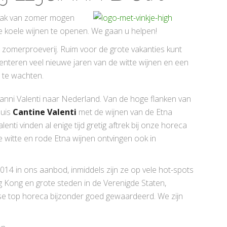
aak van zomer mogen
koele wijnen te openen. We gaan u helpen!
n zomerproeverij. Ruim voor de grote vakanties kunt
eren veel nieuwe jaren van de witte wijnen en een
u te wachten.
nni Valenti naar Nederland. Van de hoge flanken van
huis
Cantine Valenti
met de wijnen van de Etna
lenti vinden al enige tijd gretig aftrek bij onze horeca
witte en rode Etna wijnen ontvingen ook in
2014 in ons aanbod, inmiddels zijn ze op vele hot-spots
 Kong en grote steden in de Verenigde Staten,
nse top horeca bijzonder goed gewaardeerd. We zijn