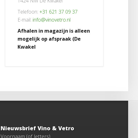
1424 NW De Kwakel
Telefoon:
+31 621 37 09 37
E-mail:
info@vinovetro.nl
Afhalen in magazijn is alleen
mogelijk op afspraak (De
Kwakel
Nieuwsbrief Vino & Vetro
Voornaam (of letters)