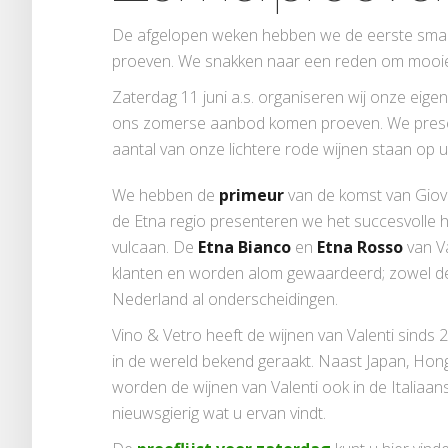
De afgelopen weken hebben we de eerste sm
proeven. We snakken naar een reden om mooie 
Zaterdag 11 juni a.s. organiseren wij onze eige
ons zomerse aanbod komen proeven. We present
aantal van onze lichtere rode wijnen staan op 
We hebben de
primeur
van de komst van Giova
de Etna regio presenteren we het succesvolle 
vulcaan. De
Etna Bianco
en
Etna Rosso
van Va
klanten en worden alom gewaardeerd; zowel de 
Nederland al onderscheidingen.
Vino & Vetro heeft de wijnen van Valenti sinds 
in de wereld bekend geraakt. Naast Japan, Hong
worden de wijnen van Valenti ook in de Italiaa
nieuwsgierig wat u ervan vindt.