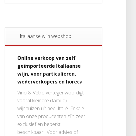
Italiaanse wijn webshop
Online verkoop van zelf
geïmporteerde Italiaanse
wijn, voor particulieren,
wederverkopers en horeca
Vino & Vetro vertegenwoordigt
vooral kleinere (familie)
wijnhuizen uit heel Italië. Enkele
van onze producenten zijn zeer
exclusief en beperkt
beschikbaar. Voor advies of