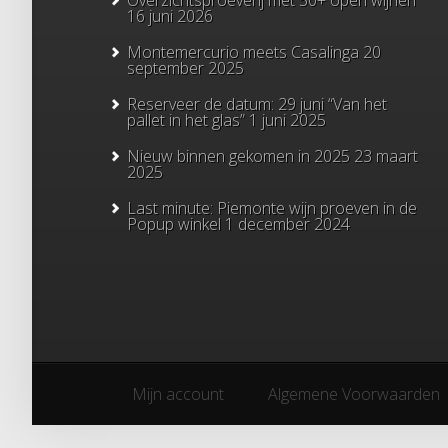
Overzichtsproeverij met 50+ open wijnen
16 juni 2026
Montemercurio meets Casalinga
20
september 2025
Reserveer de datum: 29 juni “Van het
pallet in het glas”
1 juni 2025
Nieuw binnen gekomen in 2025
23 maart
2025
Last minute: Piemonte wijn proeven in de
Popup winkel
1 december 2024
Mijn account
Algemene Voorwaarden