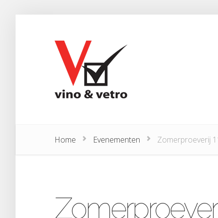
Home
Evenementen
Zomerproeverij 11 
Zomerproeverij 