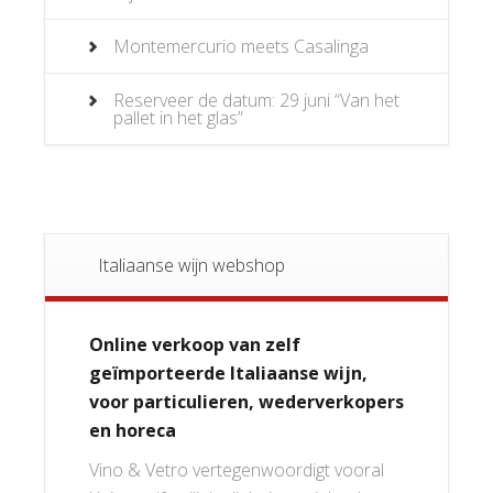
Montemercurio meets Casalinga
Reserveer de datum: 29 juni “Van het
pallet in het glas”
Italiaanse wijn webshop
Online verkoop van zelf
geïmporteerde Italiaanse wijn,
voor particulieren, wederverkopers
en horeca
Vino & Vetro vertegenwoordigt vooral