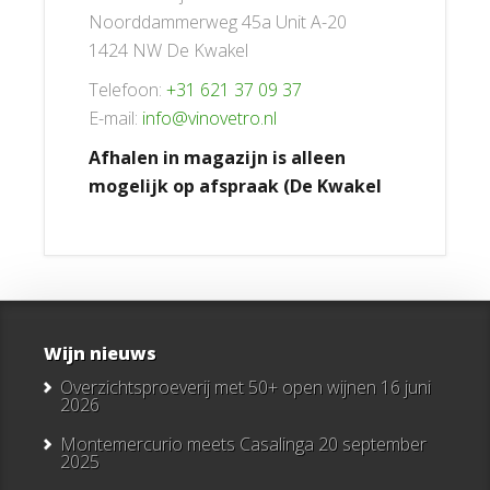
Noorddammerweg 45a Unit A-20
1424 NW De Kwakel
Telefoon:
+31 621 37 09 37
E-mail:
info@vinovetro.nl
Afhalen in magazijn is alleen
mogelijk op afspraak (De Kwakel
Wijn nieuws
Overzichtsproeverij met 50+ open wijnen
16 juni
2026
Montemercurio meets Casalinga
20 september
2025