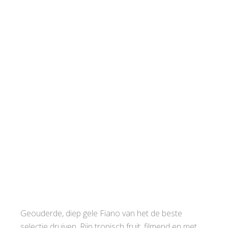
Geouderde, diep gele Fiano van het de beste
selectie druiven. Rijp tropisch fruit, filmend en met