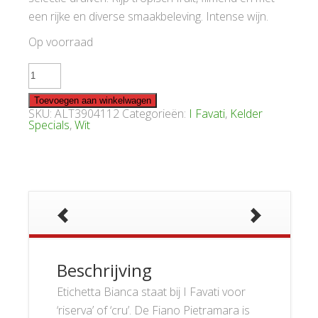
een rijke en diverse smaakbeleving. Intense wijn.
Op voorraad
Favati
Fiano
di
Avellino
Toevoegen aan winkelwagen
Etichetta
SKU:
ALT3904112
Categorieën:
I Favati
,
Kelder
Bianca
Specials
,
Wit
2012
aantal
Beschrijving
Etichetta Bianca staat bij I Favati voor
‘riserva’ of ‘cru’. De Fiano Pietramara is