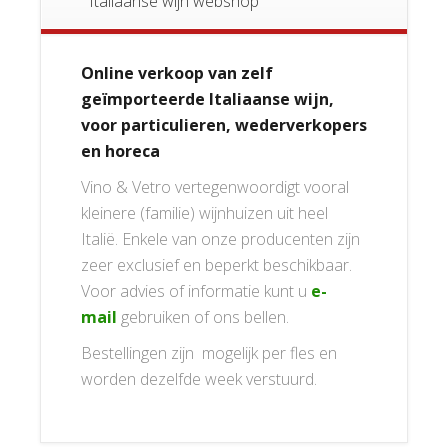
Italiaanse wijn webshop
Online verkoop van zelf
geïmporteerde Italiaanse wijn,
voor particulieren, wederverkopers
en horeca
Vino & Vetro vertegenwoordigt vooral
kleinere (familie) wijnhuizen uit heel
Italië. Enkele van onze producenten zijn
zeer exclusief en beperkt beschikbaar.
Voor advies of informatie kunt u
e-
mail
gebruiken of ons bellen.
Bestellingen zijn mogelijk per fles en
worden dezelfde week verstuurd.