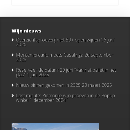
Wijn nieuws
Overzichtsproeverij met 50+ open wijnen
16 juni
2026
Montemercurio meets Casalinga
20 september
2025
Reserveer de datum: 29 juni “Van het pallet in het
glas”
1 juni 2025
Nieuw binnen gekomen in 2025
23 maart 2025
Last minute: Piemonte wijn proeven in de Popup
winkel
1 december 2024