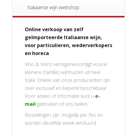
Italiaanse wijn webshop
Online verkoop van zelf
geïmporteerde Italiaanse wijn,
voor particulieren, wederverkopers
en horeca
Vino & Vetro vertegenwoordigt vooral
kleinere (familie) wijnhuizen uit heel
Italië. Enkele van onze producenten zijn
zeer exclusief en beperkt beschikbaar.
Voor advies of informatie kunt u
e-
mail
gebruiken of ons bellen.
Bestellingen zijn mogelijk per fles en
worden dezelfde week verstuurd.