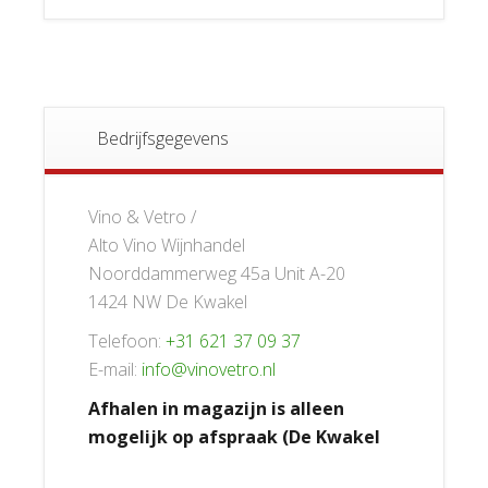
Bedrijfsgegevens
Vino & Vetro /
Alto Vino Wijnhandel
Noorddammerweg 45a Unit A-20
1424 NW De Kwakel
Telefoon:
+31 621 37 09 37
E-mail:
info@vinovetro.nl
Afhalen in magazijn is alleen
mogelijk op afspraak (De Kwakel