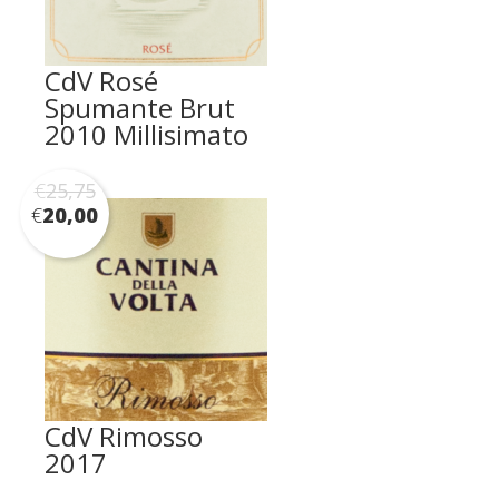
CdV Rosé
Spumante Brut
2010 Millisimato
€
25,75
€
20,00
CdV Rimosso
2017