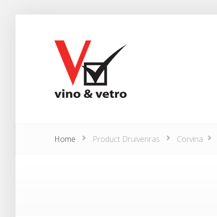
Home
Product Druivenras
Corvina