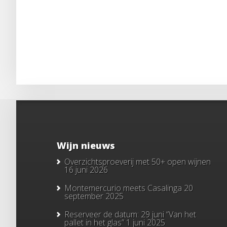
Wijn nieuws
Overzichtsproeverij met 50+ open wijnen
16 juni 2026
Montemercurio meets Casalinga
20
september 2025
Reserveer de datum: 29 juni “Van het
pallet in het glas”
1 juni 2025