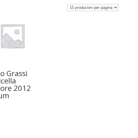
o Grassi
icella
iore 2012
um