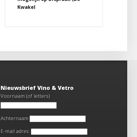
Kwakel
Nieuwsbrief Vino & Vetro
Voornaam (of letters)
Achternaam
E-mail adres: