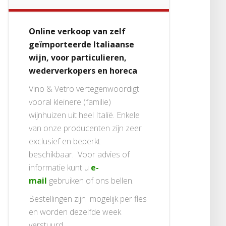
Online verkoop van zelf
geïmporteerde Italiaanse
wijn, voor particulieren,
wederverkopers en horeca
Vino & Vetro vertegenwoordigt
vooral kleinere (familie)
wijnhuizen uit heel Italië. Enkele
van onze producenten zijn zeer
exclusief en beperkt
beschikbaar. Voor advies of
informatie kunt u
e-
mail
gebruiken of ons bellen.
Bestellingen zijn mogelijk per fles
en worden dezelfde week
verstuurd.