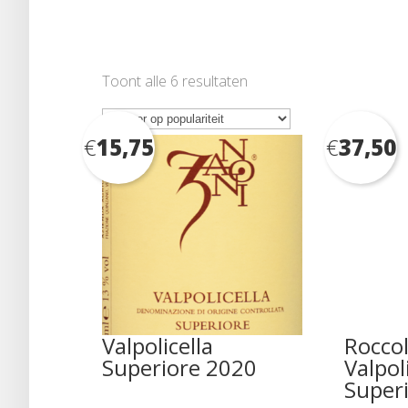
Gesorteerd
Toont alle 6 resultaten
op
populariteit
€
15,75
€
37,50
Valpolicella
Roccol
Superiore 2020
Valpol
Super