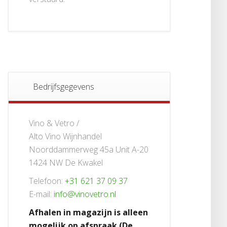
Bedrijfsgegevens
Vino & Vetro /
Alto Vino Wijnhandel
Noorddammerweg 45a Unit A-20
1424 NW De Kwakel
Telefoon:
+31 621 37 09 37
E-mail:
info@vinovetro.nl
Afhalen in magazijn is alleen
mogelijk op afspraak (De