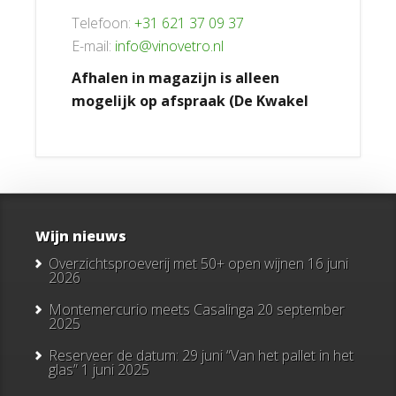
Telefoon:
+31 621 37 09 37
E-mail:
info@vinovetro.nl
Afhalen in magazijn is alleen
mogelijk op afspraak (De Kwakel
Wijn nieuws
Overzichtsproeverij met 50+ open wijnen
16 juni
2026
Montemercurio meets Casalinga
20 september
2025
Reserveer de datum: 29 juni “Van het pallet in het
glas”
1 juni 2025