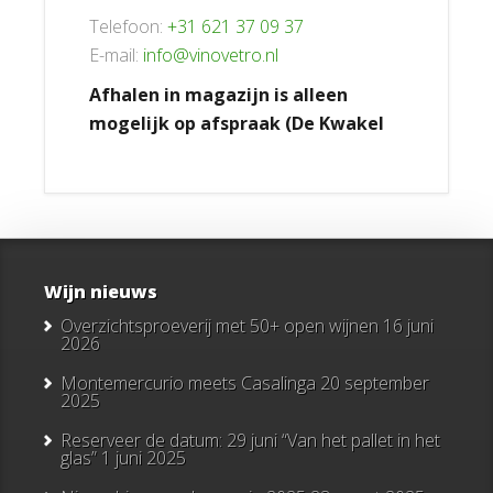
Telefoon:
+31 621 37 09 37
E-mail:
info@vinovetro.nl
Afhalen in magazijn is alleen
mogelijk op afspraak (De Kwakel
Wijn nieuws
Overzichtsproeverij met 50+ open wijnen
16 juni
2026
Montemercurio meets Casalinga
20 september
2025
Reserveer de datum: 29 juni “Van het pallet in het
glas”
1 juni 2025