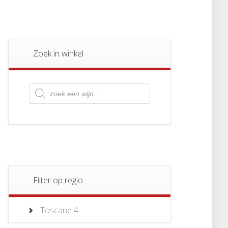
Zoek in winkel
Producten
zoeken
Filter op regio
Toscane
4