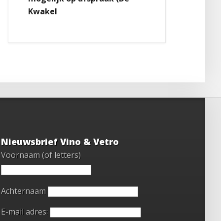
Kwakel
Nieuwsbrief Vino & Vetro
Voornaam (of letters)
Achternaam
E-mail adres: