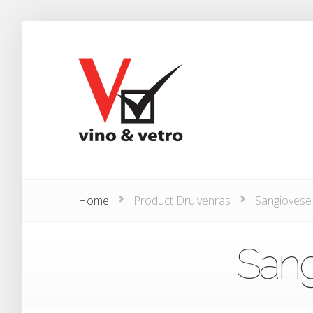
Home
Product Druivenras
Sangiovese 
Sang