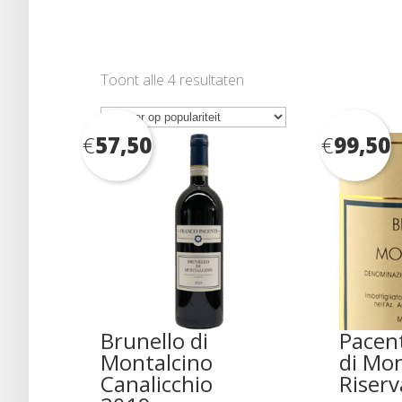
Gesorteerd
Toont alle 4 resultaten
op
populariteit
€
57,50
€
99,50
Brunello di
Pacent
Montalcino
di Mon
Canalicchio
Riser