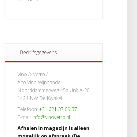
Bedrijfsgegevens
Vino & Vetro /
Alto Vino Wijnhandel
Noorddammerweg 45a Unit A-20
1424 NW De Kwakel
Telefoon:
+31 621 37 09 37
E-mail:
info@vinovetro.nl
Afhalen in magazijn is alleen
mogelijk op afspraak (De