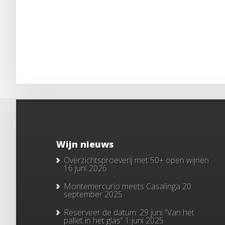
Wijn nieuws
Overzichtsproeverij met 50+ open wijnen
16 juni 2026
Montemercurio meets Casalinga
20
september 2025
Reserveer de datum: 29 juni “Van het
pallet in het glas”
1 juni 2025