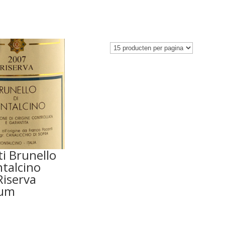
i Brunello
talcino
Riserva
um