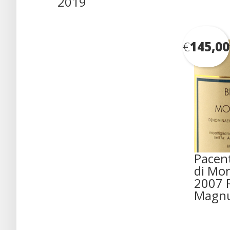
2019
€
145,00
Pacent
di Mon
2007 
Magn