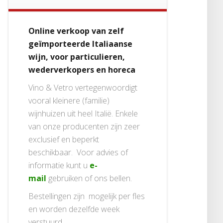
Online verkoop van zelf
geïmporteerde Italiaanse
wijn, voor particulieren,
wederverkopers en horeca
Vino & Vetro vertegenwoordigt
vooral kleinere (familie)
wijnhuizen uit heel Italië. Enkele
van onze producenten zijn zeer
exclusief en beperkt
beschikbaar. Voor advies of
informatie kunt u
e-
mail
gebruiken of ons bellen.
Bestellingen zijn mogelijk per fles
en worden dezelfde week
verstuurd.