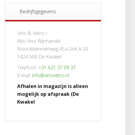
Bedrijfsgegevens
Vino & Vetro /
Alto Vino Wijnhandel
Noorddammerweg 45a Unit A-20
1424 NW De Kwakel
Telefoon:
+31 621 37 09 37
E-mail:
info@vinovetro.nl
Afhalen in magazijn is alleen
mogelijk op afspraak (De
Kwakel