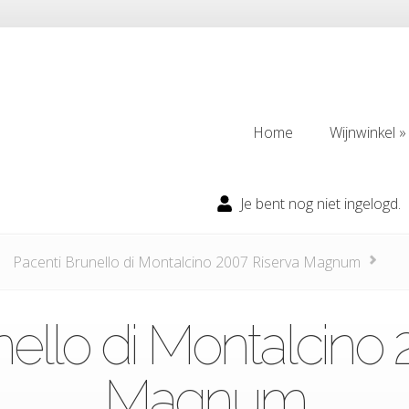
Home
Wijnwinkel
Home
Wijnwinkel
Je bent nog niet ingelogd.
Pacenti Brunello di Montalcino 2007 Riserva Magnum
nello di Montalcino 
Magnum