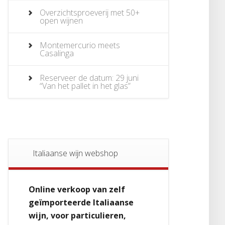
Overzichtsproeverij met 50+
open wijnen
Montemercurio meets
Casalinga
Reserveer de datum: 29 juni
“Van het pallet in het glas”
Italiaanse wijn webshop
Online verkoop van zelf
geïmporteerde Italiaanse
wijn, voor particulieren,