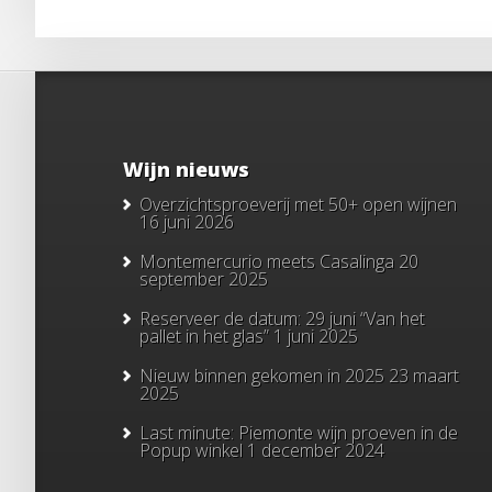
Wijn nieuws
Overzichtsproeverij met 50+ open wijnen
16 juni 2026
Montemercurio meets Casalinga
20
september 2025
Reserveer de datum: 29 juni “Van het
pallet in het glas”
1 juni 2025
Nieuw binnen gekomen in 2025
23 maart
2025
Last minute: Piemonte wijn proeven in de
Popup winkel
1 december 2024